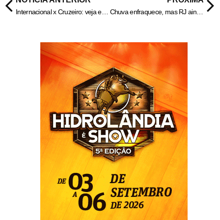
Internacional x Cruzeiro: veja escalações do jogo pelo Brasileirão
Chuva enfraquece, mas RJ ainda está em alerta neste domingo (6)