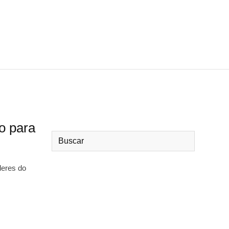
o para
deres do