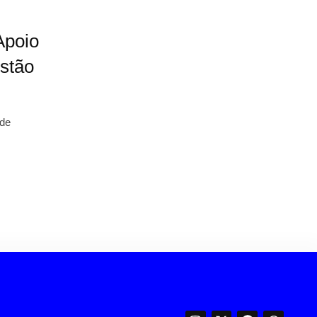
Apoio
estão
 de