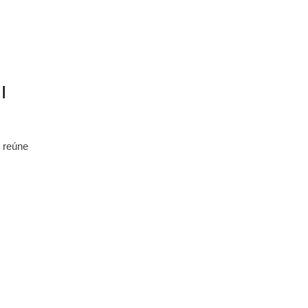
I
, reúne