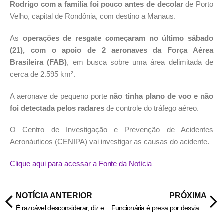
Rodrigo com a família foi pouco antes de decolar
de Porto
Velho, capital de Rondônia, com destino a Manaus.
As
operações de resgate começaram no último sábado
(21), com o apoio de 2 aeronaves da Força Aérea
Brasileira (FAB)
, em busca sobre uma área delimitada de
cerca de 2.595 km².
A aeronave de pequeno porte
não tinha plano de voo e não
foi detectada pelos radares
de controle do tráfego aéreo.
O Centro de Investigação e Prevenção de Acidentes
Aeronáuticos (CENIPA) vai investigar as causas do acidente.
Clique aqui para acessar a Fonte da Notícia
NOTÍCIA ANTERIOR
PRÓXIMA
É razoável desconsiderar, diz especialista ao WW sobre cotação do dólar no Google
Funcionária é presa por desviar dinheiro de empresa para o marido em Goiás