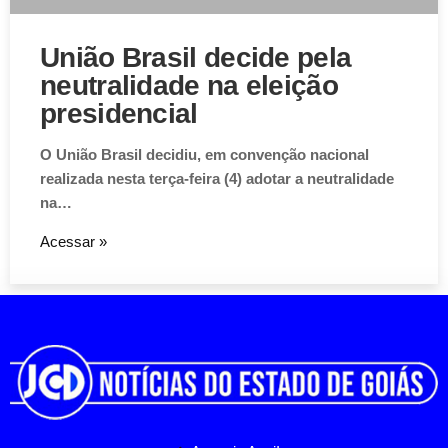
União Brasil decide pela
neutralidade na eleição
Aviso de Cookies!
presidencial
Este website utiliza Cookies. Usamos cookies, garantindo
experiência única em nosso site.
O União Brasil decidiu, em convenção nacional
realizada nesta terça-feira (4) adotar a neutralidade
Aceitar
na…
Acessar »