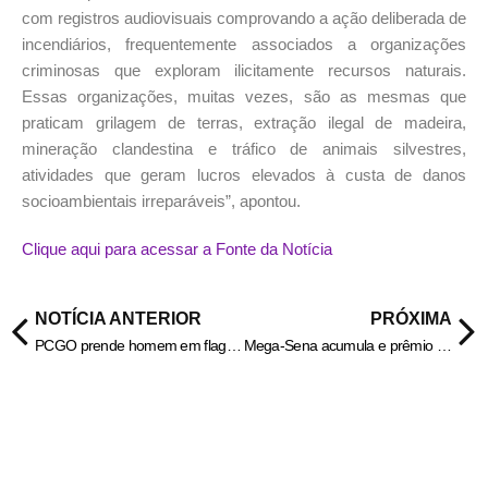
com registros audiovisuais comprovando a ação deliberada de
incendiários, frequentemente associados a organizações
criminosas que exploram ilicitamente recursos naturais.
Essas organizações, muitas vezes, são as mesmas que
praticam grilagem de terras, extração ilegal de madeira,
mineração clandestina e tráfico de animais silvestres,
atividades que geram lucros elevados à custa de danos
socioambientais irreparáveis”, apontou.
Clique aqui para acessar a Fonte da Notícia
NOTÍCIA ANTERIOR
PRÓXIMA
PCGO prende homem em flagrante por estuprar criança de 10 anos em Goiânia – Policia Civil do Estado de Goiás
Mega-Sena acumula e prêmio vai a R$ 40 milhões