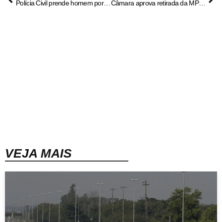
Polícia Civil prende homem por importunação sexual contra rapaz de 19 anos em Uruaçu – Policia Civil do Estado de Goiás
Câmara aprova retirada da MP do IOF da pauta; texto caduca
VEJA MAIS