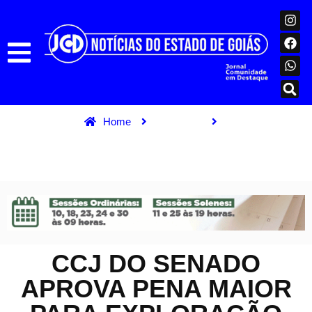
Home
Destaque
CCJ do Senado aprova pena maior para exploração sexual de
crianças
CCJ DO SENADO
APROVA PENA MAIOR