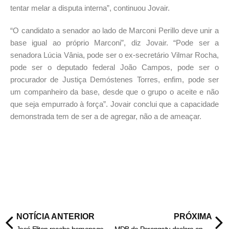
tentar melar a disputa interna”, continuou Jovair.
“O candidato a senador ao lado de Marconi Perillo deve unir a
base igual ao próprio Marconi”, diz Jovair. “Pode ser a
senadora Lúcia Vânia, pode ser o ex-secretário Vilmar Rocha,
pode ser o deputado federal João Campos, pode ser o
procurador de Justiça Demóstenes Torres, enfim, pode ser
um companheiro da base, desde que o grupo o aceite e não
que seja empurrado à força”. Jovair conclui que a capacidade
demonstrada tem de ser a de agregar, não a de ameaçar.
NOTÍCIA ANTERIOR
PRÓXIMA
José Eliton recebe homenagem de servidores anistiados da extinta Caixego.
MDB de Porangatu declara apoio a Ronaldo Caiado