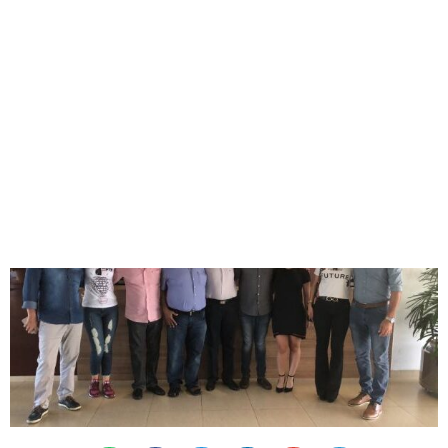
NÃO PODE SER
TOMADA APENAS PELA
CÚPULA .
Redação
14/05/2018
01:02