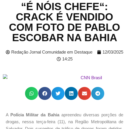
“É NÓIS CHEFE“:
CRACK É VENDIDO
COM FOTO DE PABLO
ESCOBAR NA BAHIA
Redação Jornal Comunidade em Destaque
12/03/2025
14:25
A
Polícia Militar da Bahia
apreendeu diversas porções de
drogas, nessa terça-feira (11), na Região Metropolitana de
Salvador.
Dois suspeitos de tráfico de drogas foram detidos,