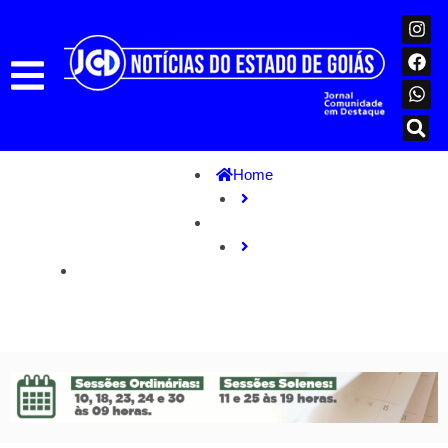
Home
Nacional
“É nóis chefe“: crack é vendido com foto de Pablo
Escobar na Bahia