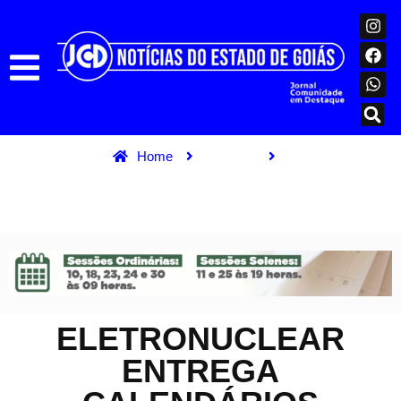
Home
Notícias
Eletronuclear entrega calendários cultural e ambiental em Angra
e Paraty
ELETRONUCLEAR
ENTREGA