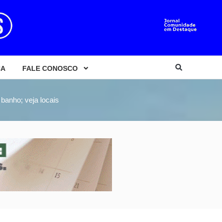
CA
FALE CONOSCO
 banho; veja locais