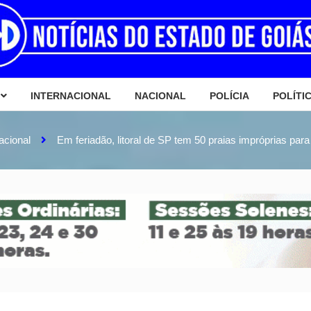
INTERNACIONAL
NACIONAL
POLÍCIA
POLÍTI
acional
Em feriadão, litoral de SP tem 50 praias impróprias para