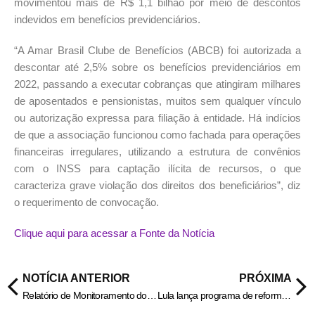
movimentou mais de R$ 1,1 bilhão por meio de descontos
indevidos em benefícios previdenciários.
“A Amar Brasil Clube de Benefícios (ABCB) foi autorizada a
descontar até 2,5% sobre os benefícios previdenciários em
2022, passando a executar cobranças que atingiram milhares
de aposentados e pensionistas, muitos sem qualquer vínculo
ou autorização expressa para filiação à entidade. Há indícios
de que a associação funcionou como fachada para operações
financeiras irregulares, utilizando a estrutura de convênios
com o INSS para captação ilícita de recursos, o que
caracteriza grave violação dos direitos dos beneficiários”, diz
o requerimento de convocação.
Clique aqui para acessar a Fonte da Notícia
NOTÍCIA ANTERIOR
PRÓXIMA
Relatório de Monitoramento do Plano Estratégico 2023-2027 (referente ao ano de 2024) – Policia Civil do Estado de Goiás
Lula lança programa de reforma de casas e defende ação para invisíveis