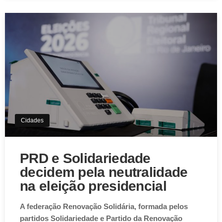
Aviso de Cookies!
Este website utiliza Cookies. Usamos cookies, garantindo
Cidades
experiência única em nosso site.
Aceitar
PRD e Solidariedade
decidem pela neutralidade
na eleição presidencial
A federação Renovação Solidária, formada pelos
partidos Solidariedade e Partido da Renovação