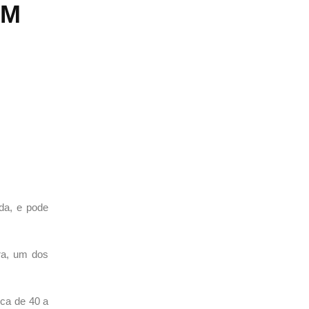
EM
ida, e pode
ra, um dos
rca de 40 a