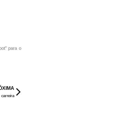
pot” para o
ÓXIMA
 carreira