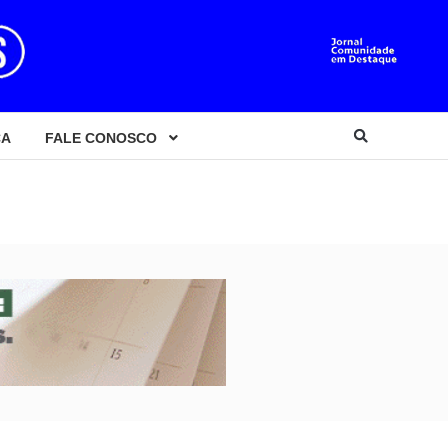
CA
FALE CONOSCO
); veja vídeo