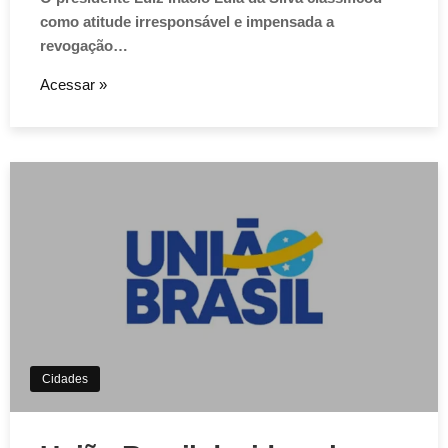
como atitude irresponsável e impensada a
revogação…
Acessar »
Aviso de Cookies!
Este website utiliza Cookies. Usamos cookies, garantindo
experiência única em nosso site.
Cidades
Aceitar