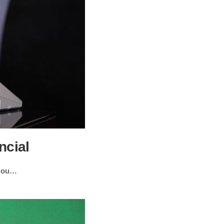
ncial
izou…