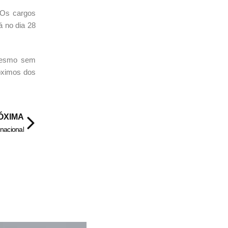
 Os cargos
á no dia 28
 mesmo sem
róximos dos
ÓXIMA
nacional