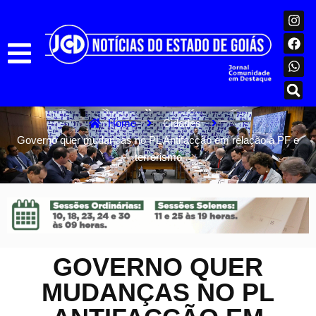
Home
Cidades
Governo quer mudanças no PL Antifacção em relação à PF e
terrorismo
GOVERNO QUER
MUDANÇAS NO PL