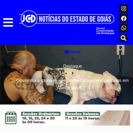
Home
Destaque
Governo sanciona lei que proíbe tatuagens e piercings em
cães e gatos