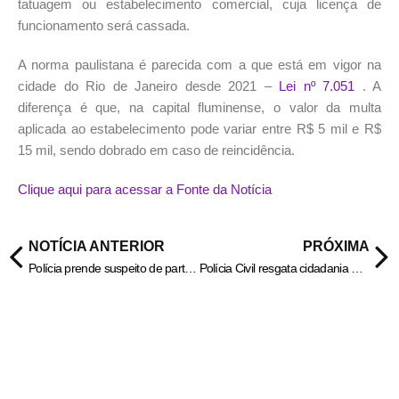
tatuagem ou estabelecimento comercial, cuja licença de
funcionamento será cassada.
A norma paulistana é parecida com a que está em vigor na
cidade do Rio de Janeiro desde 2021 –
Lei nº 7.051
. A
diferença é que, na capital fluminense, o valor da multa
aplicada ao estabelecimento pode variar entre R$ 5 mil e R$
15 mil, sendo dobrado em caso de reincidência.
Clique aqui para acessar a Fonte da Notícia
NOTÍCIA ANTERIOR
PRÓXIMA
Polícia prende suspeito de participar da morte de médica da Marinha
Polícia Civil resgata cidadania de diarista que viveu décadas sem ter registro de identidade em Goiás – Policia Civil do Estado de Goiás