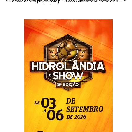
Câmara analisa projeto para pais tirarem férias no recesso escolar
Caso Gritzbach: MP pede arquivamento de investigação contra delegados