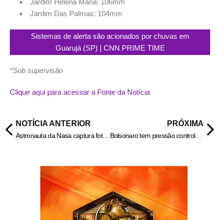
Jardim Helena Maria: 106mm
Jardim Das Palmas: 104mm
Sistemas de alerta são acionados por chuvas em
Guarujá (SP) | CNN PRIME TIME
*Sob supervisão
Clique aqui para acessar a Fonte da Notícia
NOTÍCIA ANTERIOR
PRÓXIMA
Astronauta da Nasa captura fotos surpreendentes do espaço; veja
Bolsonaro tem pressão controlada e boa evolução clínica, diz boletim