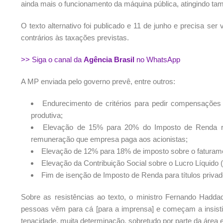
ainda mais o funcionamento da máquina pública, atingindo 
O texto alternativo foi publicado e 11 de junho e precisa se
contrários às taxações previstas.
>> Siga o canal da
Agência Brasil
no WhatsApp
A MP enviada pelo governo prevê, entre outros:
Endurecimento de critérios para pedir compensações 
produtiva;
Elevação de 15% para 20% do Imposto de Renda ret
remuneração que empresa paga aos acionistas;
Elevação de 12% para 18% de imposto sobre o faturame
Elevação da Contribuição Social sobre o Lucro Líquido
Fim de isenção de Imposto de Renda para títulos priva
Sobre as resistências ao texto, o ministro Fernando Haddad, le
pessoas vêm para cá [para a imprensa] e começam a insistir
tenacidade, muita determinação, sobretudo por parte da área 