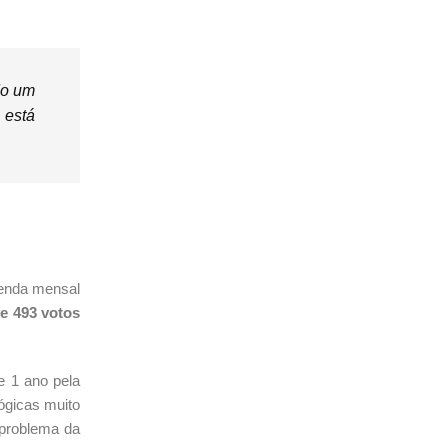
do um
 está
renda mensal
e 493 votos
se 1 ano pela
ógicas muito
 problema da