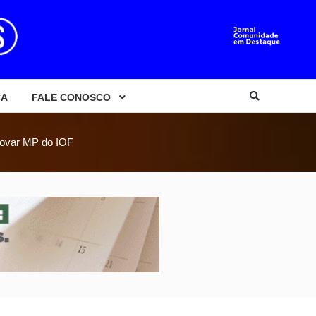
CA
FALE CONOSCO
rovar MP do IOF