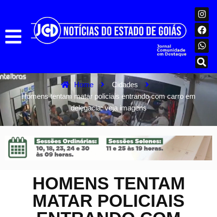
Home
Cidades
Homens tentam matar policiais entrando com carro em
delegacia; veja imagens
HOMENS TENTAM
MATAR POLICIAIS