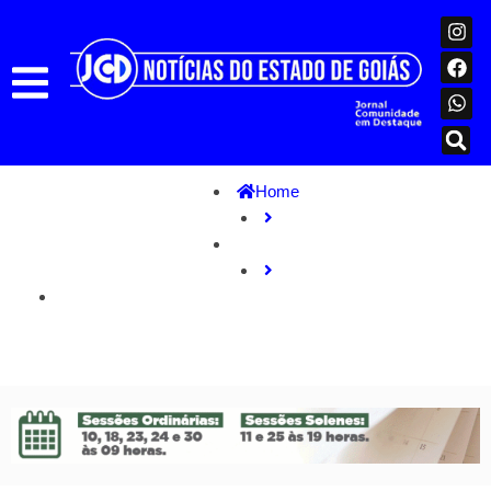
Home
Nacional
INSS: reembolso de desconto ilegal começa dia 24; saiba
como aderir