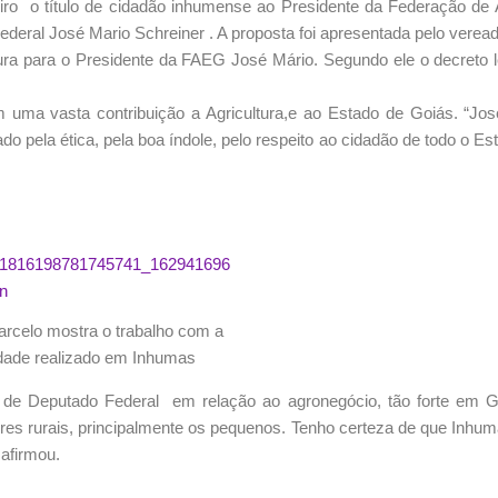
o o título de cidadão inhumense ao Presidente da Federação de A
eral José Mario Schreiner . A proposta foi apresentada pelo verea
ura para o Presidente da FAEG José Mário. Segundo ele o decreto leg
a vasta contribuição a Agricultura,e ao Estado de Goiás. “Jos
do pela ética, pela boa índole, pelo respeito ao cidadão de todo o E
rcelo mostra o trabalho com a
ade realizado em Inhumas
 de Deputado Federal em relação ao agronegócio, tão forte em G
res rurais, principalmente os pequenos. Tenho certeza de que Inhu
afirmou.