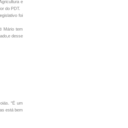
gricultura e
dor do PDT.
islativo foi
é Mário tem
stado,e desse
oiás. “É um
mas está bem