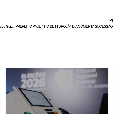
P
Marconi Zé Eliton e Paulinho já entregaram 23 obras em 31 municípios Goianos do Programa Goiás na Frente.