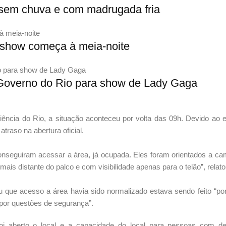
sem chuva e com madrugada fria
 show começa à meia-noite
Governo do Rio para show de Lady Gaga
ência do Rio, a situação aconteceu por volta das 09h. Devido ao 
traso na abertura oficial.
onseguiram acessar a área, já ocupada. Eles foram orientados a ca
ais distante do palco e com visibilidade apenas para o telão”, relat
ou que acesso a área havia sido normalizado estava sendo feito “p
 por questões de segurança”.
oi aberto o local e a capacidade do local para pessoas com def