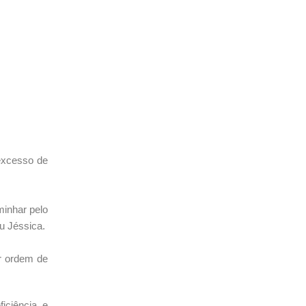
excesso de
minhar pelo
ou Jéssica.
or ordem de
iciência e