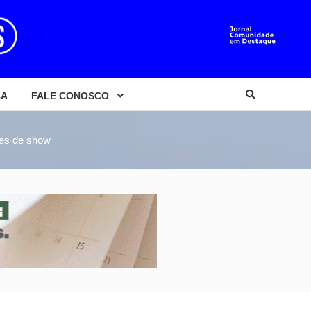
CA
FALE CONOSCO
tes de show