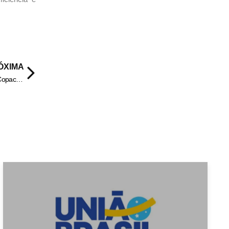
ÓXIMA
Lady Gaga dedica canção ao noivo, Michael Polansky, em show de Copacabana