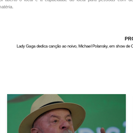
matéria.
PR