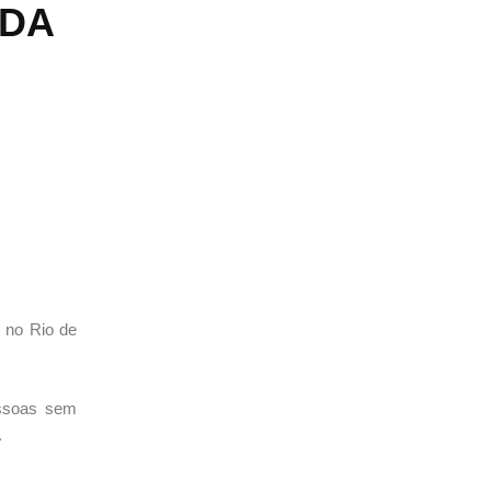
IDA
 no Rio de
essoas sem
.