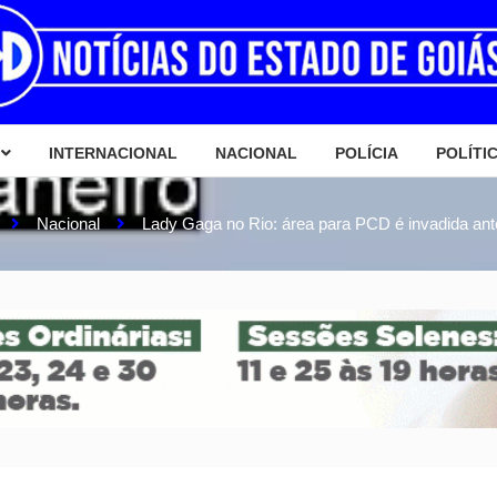
INTERNACIONAL
NACIONAL
POLÍCIA
POLÍTI
Nacional
Lady Gaga no Rio: área para PCD é invadida an