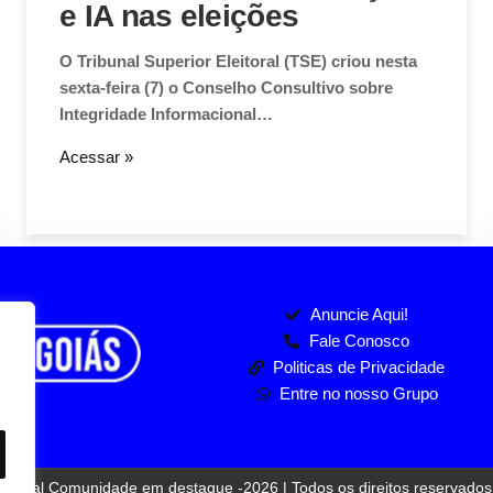
e IA nas eleições
O Tribunal Superior Eleitoral (TSE) criou nesta
sexta-feira (7) o Conselho Consultivo sobre
Integridade Informacional…
Acessar »
Anuncie Aqui!
Fale Conosco
Politicas de Privacidade
Entre no nosso Grupo
Jornal Comunidade em destaque -2026 | Todos os direitos reservados