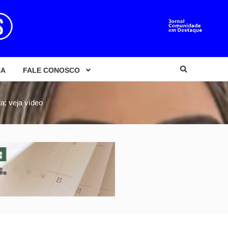
CA
FALE CONOSCO
a; veja vídeo