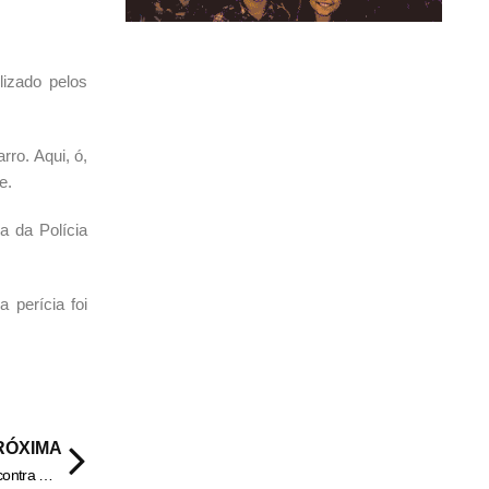
lizado pelos
arro.
Aqui, ó,
se.
a da Polícia
 perícia foi
RÓXIMA
Polícia Civil cumpre mandados de busca e investiga atropelamento contra moradora de rua, em Inhumas – Policia Civil do Estado de Goiás