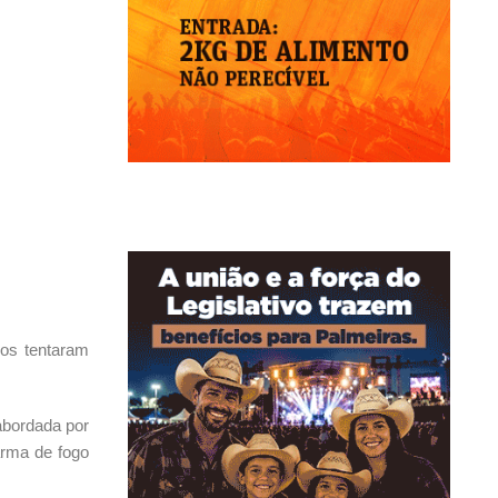
sos tentaram
abordada por
arma de fogo