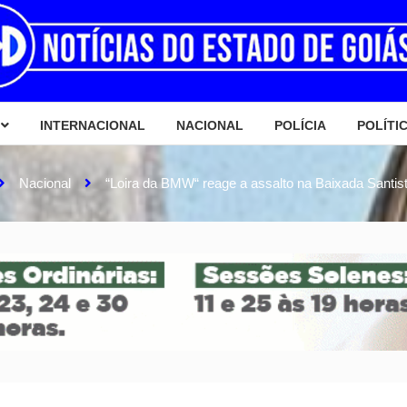
INTERNACIONAL
NACIONAL
POLÍCIA
POLÍTI
Nacional
“Loira da BMW“ reage a assalto na Baixada Santist