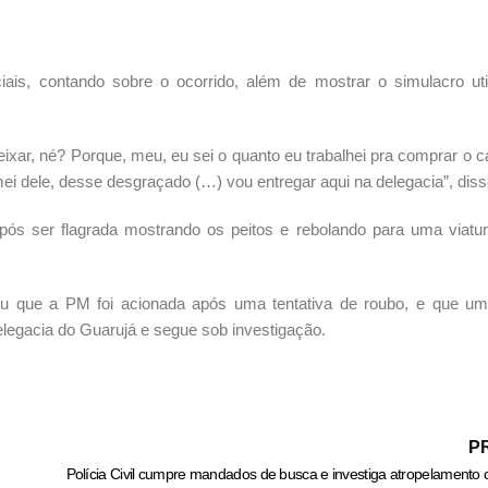
is, contando sobre o ocorrido, além de mostrar o simulacro uti
ixar, né?
Porque, meu, eu sei o quanto eu trabalhei pra comprar o c
ei dele, desse desgraçado (…) vou entregar aqui na delegacia”, dis
após ser flagrada mostrando os peitos e rebolando para uma viatur
u que a PM foi acionada após uma tentativa de roubo, e que uma
delegacia do Guarujá e segue sob investigação.
P