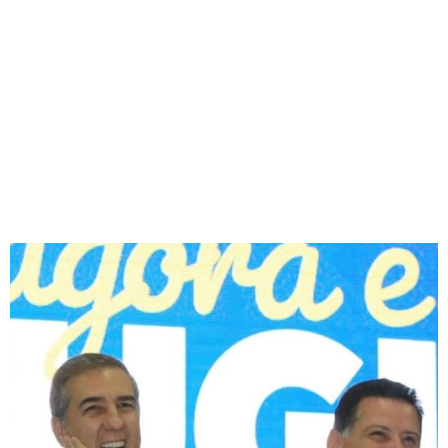
E REDUZ REJEIÇÃO NA
CORRIDA PARA O
SENADO, MOSTRA
SERPES/O POPULAR
Redação
12/08/2018
23:42