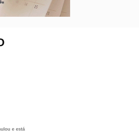
O
ulou e está