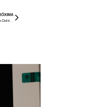
RÓXIMA
PCGO prende dupla investigada por furto de gado em Iporá – Policia Civil do Estado de Goiás