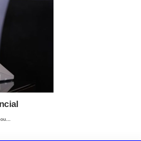
ncial
izou…