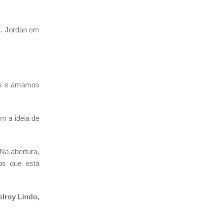
B. Jordan em
mes e amamos
m a ideia de
 Na abertura,
os que está
lroy Lindo,