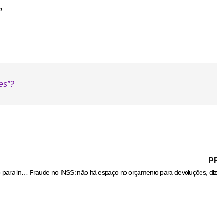
”
es”?
P
Polícia Civil cumpre buscas e apreende arma usada por investigado para intimidar dono de comércio em Aparecida de Goiânia