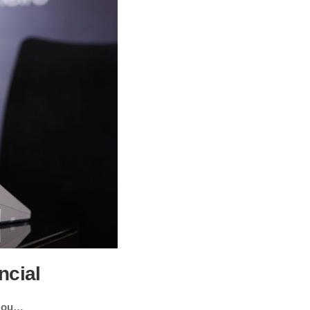
ncial
izou…