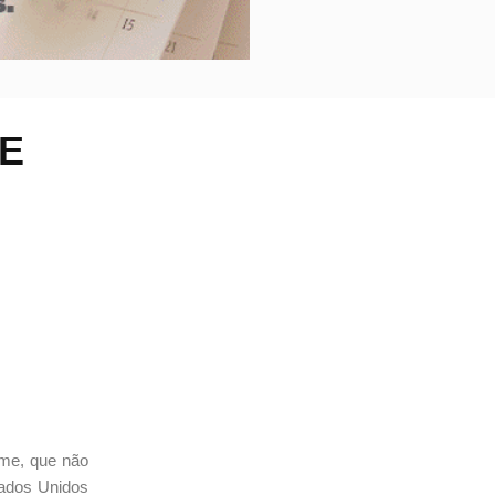
E
ilme, que não
tados Unidos