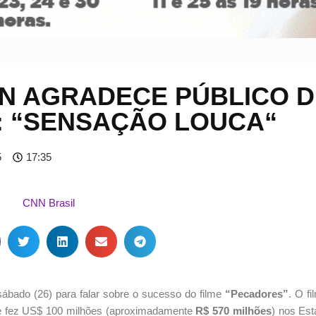
AN AGRADECE PÚBLICO D
: “SENSAÇÃO LOUCA“
5
17:35
sábado (26) para falar sobre o sucesso do filme
“Pecadores”
. O f
s e fez US$ 100 milhões (aproximadamente
R$ 570 milhões
) nos Es