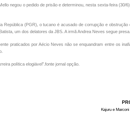
llo negou o pedido de prisão e determinou, nesta sexta-feira (30/6),
da República (PGR), o tucano é acusado de corrupção e obstrução 
Batista, um dos delatores da JBS. A irmã Andrea Neves segue presa
mente praticados por Aécio Neves não se enquandram entre os inaf
o.
ira política elogiável”.fonte jornal opção.
PR
Kajuru e Marconi