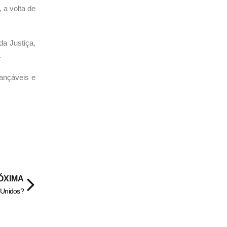
 a volta de
da Justiça,
.
iançáveis e
ÓXIMA
 Unidos?