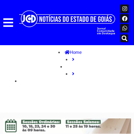
Home
Polícia
Mulher é flagrada ao furtar celular de loja da Rua 44 e
vender o aparelho no Camelódromo de Campinas – Policia
Civil do Estado de Goiás