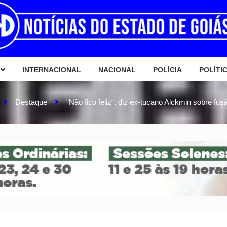
INTERNACIONAL
NACIONAL
POLÍCIA
POLÍTI
Destaque
“Não fico feliz“, diz ex-tucano Alckmin sobre f