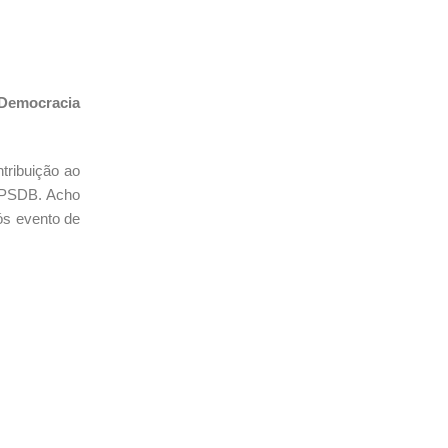
 Democracia
tribuição ao
o PSDB. Acho
ós evento de