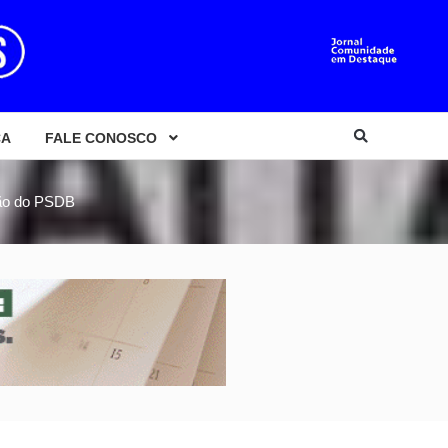
CA
FALE CONOSCO
usão do PSDB