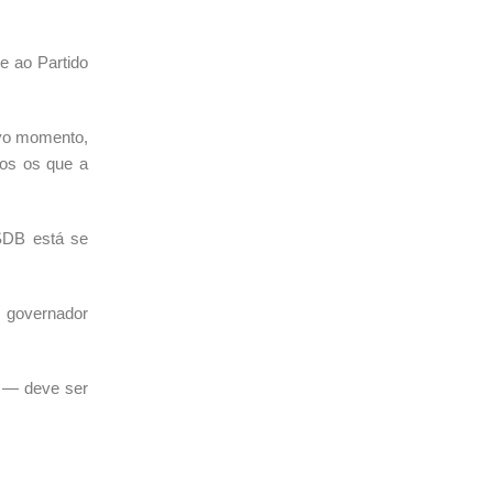
e ao Partido
ovo momento,
dos os que a
SDB está se
o governador
o — deve ser