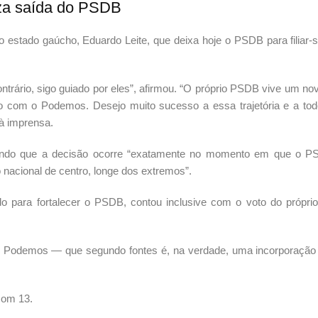
iza saída do PSDB
o estado gaúcho, Eduardo Leite, que deixa hoje o PSDB para filiar-s
trário, sigo guiado por eles”, afirmou. “O próprio PSDB vive um n
ão com o Podemos. Desejo muito sucesso a essa trajetória e a to
 à imprensa.
ltando que a decisão ocorre “exatamente no momento em que o P
o nacional de centro, longe dos extremos”.
para fortalecer o PSDB, contou inclusive com o voto do própri
 o Podemos — que segundo fontes é, na verdade, uma incorporaçã
com 13.