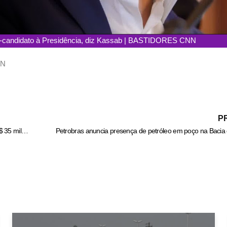
ré-candidato à Presidência, diz Kassab | BASTIDORES CNN
NN
P
PCGO participa da Operação Renorcrim e contribui com mais de R$ 35 milhões de prejuízo ao crime organizado – Policia Civil do Estado de Goiás
Petrobras anuncia presença de petróleo em poço na Bacia