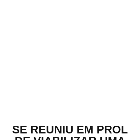
Home
Política
Nerópolis:Oposição se reuniu em prol de viabilizar uma
candidatura única para as eleições 2024
NERÓPOLIS:OPOSIÇÃO
SE REUNIU EM PROL