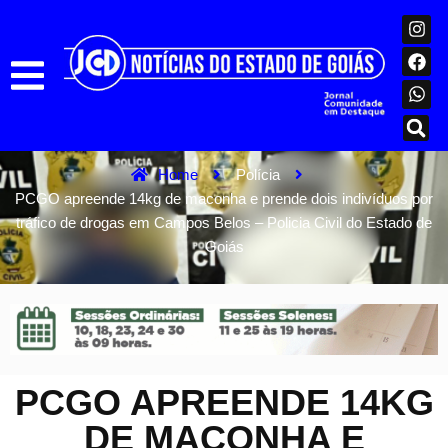
Home
Polícia
PCGO apreende 14kg de maconha e prende dois indivíduos por
tráfico de drogas em Campos Belos – Policia Civil do Estado de
Goiás
PCGO APREENDE 14KG
DE MACONHA E