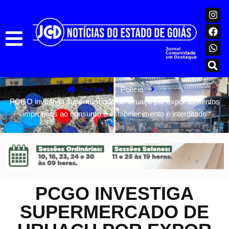
Home
Polícia
PCGO investiga supermercado de Uruaçu por expor alimentos
impróprios ao consumo e estabelecimento é interditado
PCGO INVESTIGA
SUPERMERCADO DE