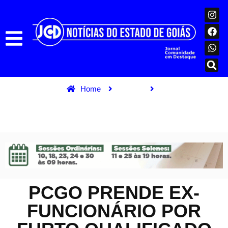
Home
Polícia
PCGO prende ex-funcionário por furto qualificado após desvio de
R$ 52 mil e nova tentativa de golpe em Trindade
PCGO PRENDE EX-
FUNCIONÁRIO POR