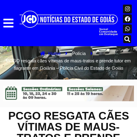
Home
Polícia
PCGO resgata cães vítimas de maus-tratos e prende tutor em
flagrante em Goiânia – Policia Civil do Estado de Goiás
PCGO RESGATA CÃES
VÍTIMAS DE MAUS-