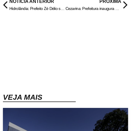
NOTÍCIA ANTERIOR
PRÓXIMA
Hidrolândia: Prefeito Zé Délio se destaca em Goiás pela votação que alcançou nas eleições 2024.
Cezarina: Prefeitura inaugura Cozinha Escolar municipal.
VEJA MAIS