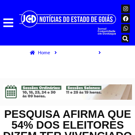
Home
Ultimas Notícias
Pesquisa afirma que 54% dos eleitores dizem ter vivenciado
compra de votos.
PESQUISA AFIRMA QUE
54% DOS ELEITORES