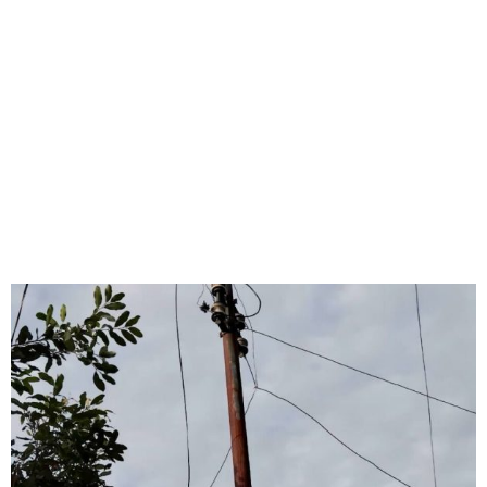
ENERGIA EM
PONTALINA – POLICIA
CIVIL DO ESTADO DE
GOIÁS
Redação Jornal Comunidade em Destaque
08/04/2025
03:03