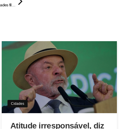
Governo anuncia aumento no repasse do Auxílio Nutricional às entidades filantrópicas – Portal Goiás
Cidades
Atitude irresponsável, diz