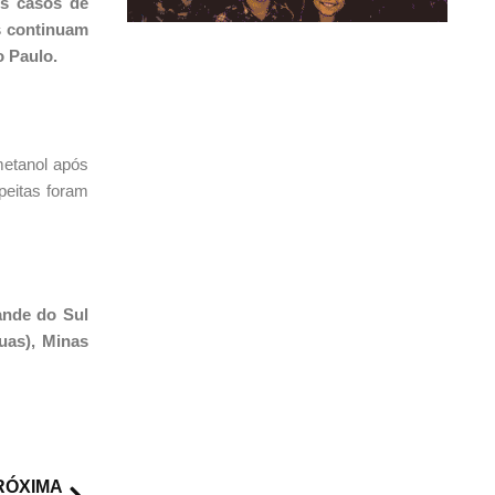
os casos de
s continuam
o Paulo.
metanol após
peitas foram
ande do Sul
duas), Minas
RÓXIMA