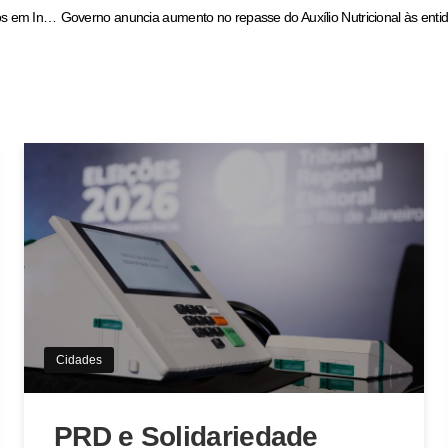
Polícia Civil prende mulher por maus – tratos contra os próprios filhos em Inhumas – Policia Civil do Estado de Goiás
Cidades
PRD e Solidariedade