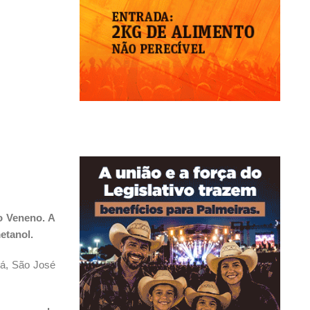
o Veneno. A
etanol.
á, São José