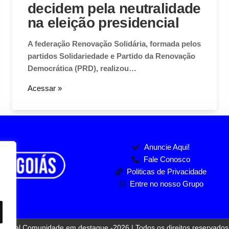
decidem pela neutralidade
na eleição presidencial
A federação Renovação Solidária, formada pelos
partidos Solidariedade e Partido da Renovação
Democrática (PRD), realizou…
Acessar »
Anuncie Aqui!
Fale Conosco
Politicas de Privacidade
Entre no nosso Grupo
Jornal Comunidade em destaque -2026 | Todos os direitos reservados