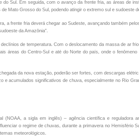
e do Sul. Em seguida, com o avanço da frente fria, as áreas de inst
 de Mato Grosso do Sul, podendo atingir o extremo sul e sudoeste d
vera, a frente fria deverá chegar ao Sudeste, avançando também pelo
sudoeste da Amazônia”.
 declínios de temperatura. Com o deslocamento da massa de ar frio
s áreas do Centro-Sul e até do Norte do país, onde o fenômeno
hegada da nova estação, poderão ser fortes, com descargas elétric
zo e acumulados significativos de chuva, especialmente no Rio Gra
al (NOAA, a sigla em inglês) – agência científica e reguladora 
luenciar o regime de chuvas, durante a primavera no Hemisfério Su
stemas meteorológicos.