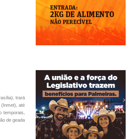
ília), trará
(Inmet), até
o temporais,
são de geada