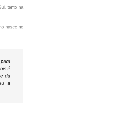
ul, tanto na
eno nasce no
 para
ois é
te da
ceu a