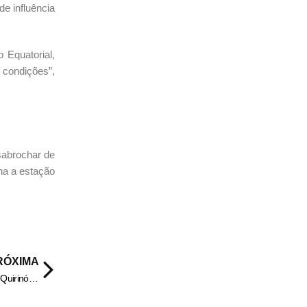
e influência
 Equatorial,
 condições”,
sabrochar de
na a estação
RÓXIMA
PCGO prende investigado por estuprar adolescente de 13 anos em Quirinópolis – Policia Civil do Estado de Goiás