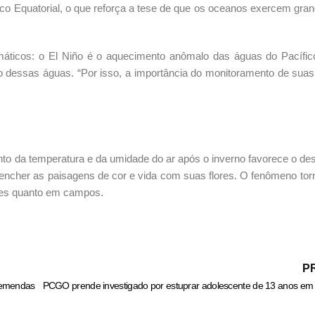
co Equatorial, o que reforça a tese de que os oceanos exercem grand
imáticos: o El Niño é o aquecimento anômalo das águas do Pacífico
o dessas águas. “Por isso, a importância do monitoramento de suas
to da temperatura e da umidade do ar após o inverno favorece o de
e encher as paisagens de cor e vida com suas flores. O fenômeno tor
ques quanto em campos.
P
 emendas