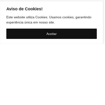
Federação PSOL-Rede
Aviso de Cookies!
oficializa apoio à
candidatura de Lula à
Este website utiliza Cookies. Usamos cookies, garantindo
experiência única em nosso site.
reeleição
Aceitar
A Federação PSOL-Rede Sustentabilidade
oficializou apoio à candidatura de Luiz Inácio Lula
da Silva (PT)…
Acessar »
Anuncie Aqui!