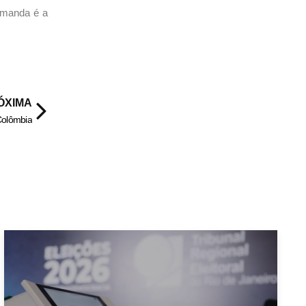
 manda é a
ÓXIMA
 Colômbia