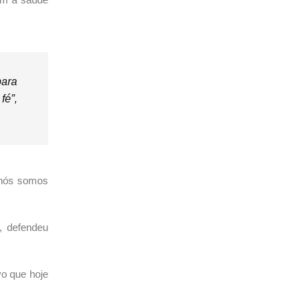
para
fé”,
 nós somos
, defendeu
vo que hoje