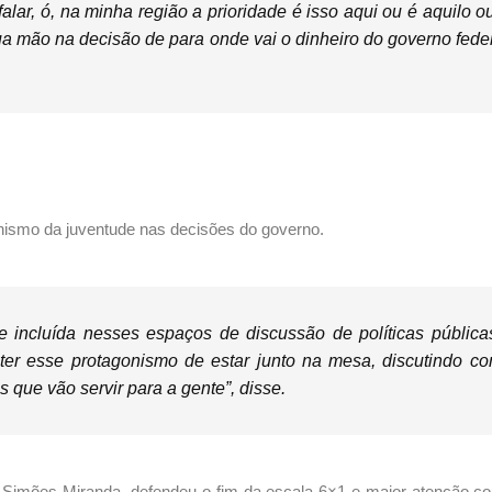
falar, ó, na minha região a prioridade é isso aqui ou é aquilo ou
ua mão na decisão de para onde vai o dinheiro do governo feder
onismo da juventude nas decisões do governo.
e incluída nesses espaços de discussão de políticas pública
 ter esse protagonismo de estar junto na mesa, discutindo c
 que vão servir para a gente”, disse.
 Simões Miranda, defendeu o fim da escala 6×1 e maior atenção c