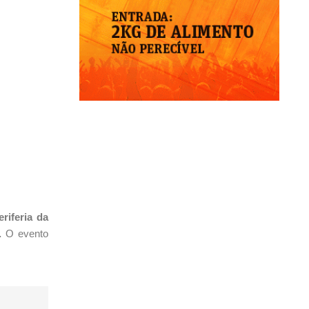
riferia da
l.
O evento