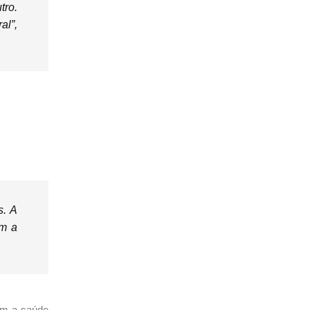
tro.
al”,
s. A
om a
om a saúde