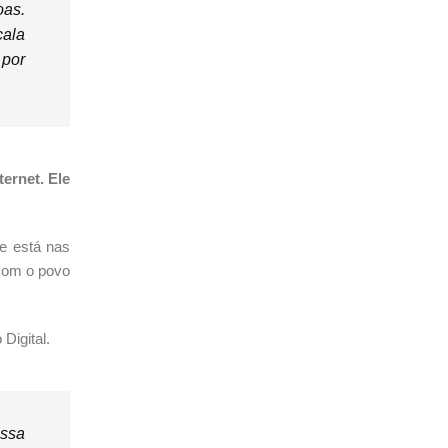
oas.
cala
 por
ternet. Ele
e está nas
 com o povo
 Digital.
essa