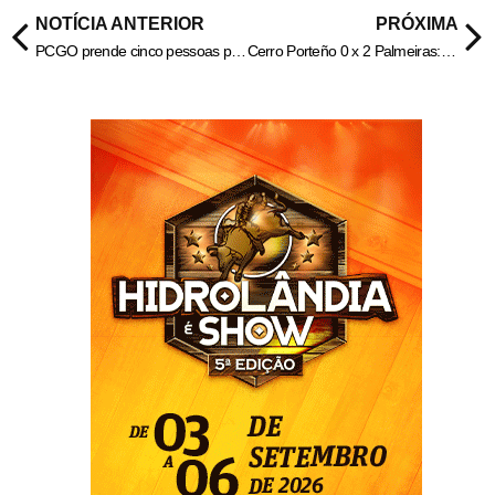
NOTÍCIA ANTERIOR
PRÓXIMA
PCGO prende cinco pessoas por roubo e recupera objetos subtraídos em motel de Rio Verde – Policia Civil do Estado de Goiás
Cerro Porteño 0 x 2 Palmeiras: os melhores momentos do jogo da Libertadores