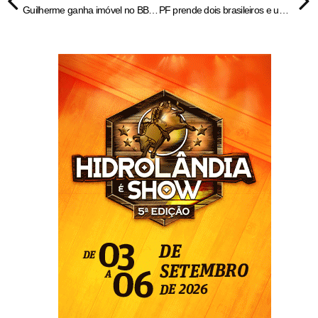
Guilherme ganha imóvel no BBB25, e Delma reage: “Pode me dar um neto“
PF prende dois brasileiros e um chinês por contrabando de tubarões no ES