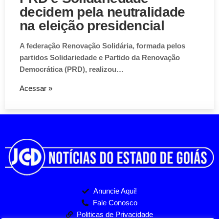
decidem pela neutralidade
Aviso de Cookies!
na eleição presidencial
Este website utiliza Cookies. Usamos cookies, garantindo
A federação Renovação Solidária, formada pelos
experiência única em nosso site.
partidos Solidariedade e Partido da Renovação
Democrática (PRD), realizou…
Aceitar
Acessar »
Anuncie Aqui!
Fale Conosco
Politicas de Privacidade