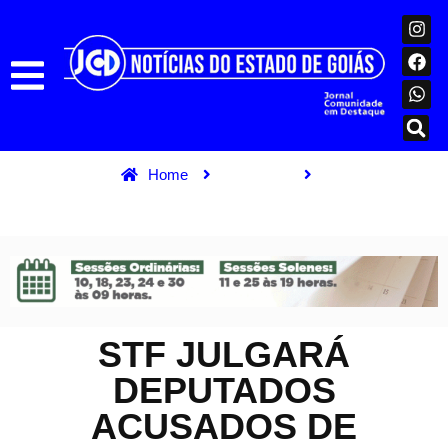
Home
Destaque
STF julgará deputados acusados de cobrar propina por emendas
STF JULGARÁ
DEPUTADOS
ACUSADOS DE