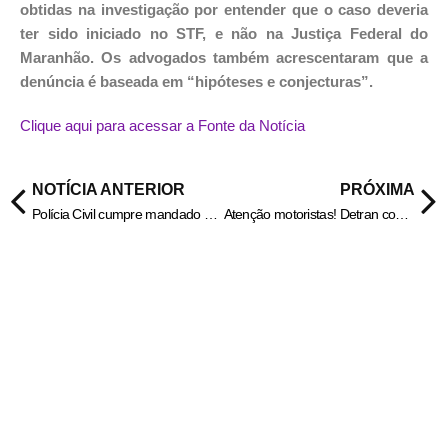
obtidas na investigação por entender que o caso deveria
ter sido iniciado no STF, e não na Justiça Federal do
Maranhão. Os advogados também acrescentaram que a
denúncia é baseada em “hipóteses e conjecturas”.
Clique aqui para acessar a Fonte da Notícia
NOTÍCIA ANTERIOR
PRÓXIMA
Polícia Civil cumpre mandado de busca e apreende arsenal de armas e munições em Pontalina – Policia Civil do Estado de Goiás
Atenção motoristas! Detran cobrará multa por exame toxicológico vencido há mais de 30 dias – Portal Goiás