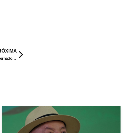
RÓXIMA
Estamos fazendo análise da água para evitar contaminação, diz governador do Maranhão à CNN sobre queda de ponte