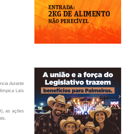
ncia durante
límpica Laís
), as ações
ais.