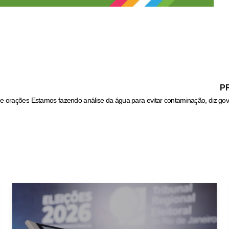
P
ce orações