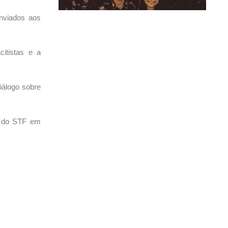
enviados aos
itistas e a
iálogo sobre
o do STF em