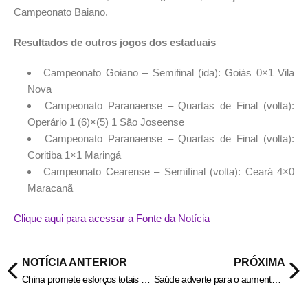
Campeonato Baiano.
Resultados de outros jogos dos estaduais
Campeonato Goiano – Semifinal (ida): Goiás 0×1 Vila
Nova
Campeonato Paranaense – Quartas de Final (volta):
Operário 1 (6)×(5) 1 São Joseense
Campeonato Paranaense – Quartas de Final (volta):
Coritiba 1×1 Maringá
Campeonato Cearense – Semifinal (volta): Ceará 4×0
Maracanã
Clique aqui para acessar a Fonte da Notícia
NOTÍCIA ANTERIOR
PRÓXIMA
China promete esforços totais para “reunificação pacífica“ com Taiwan
Saúde adverte para o aumento de doenças respiratórias em crianças e adolescentes