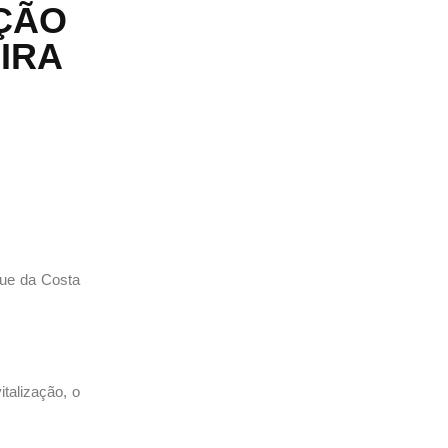
AÇÃO
IRA
que da Costa
talização, o