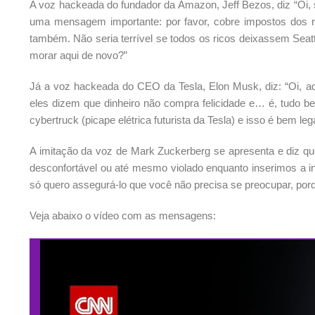
A voz hackeada do fundador da Amazon, Jeff Bezos, diz “Oi,
uma mensagem importante: por favor, cobre impostos dos ric
também. Não seria terrível se todos os ricos deixassem Seat
morar aqui de novo?”
Já a voz hackeada do CEO da Tesla, Elon Musk, diz: “Oi, aq
eles dizem que dinheiro não compra felicidade e… é, tudo
cybertruck (picape elétrica futurista da Tesla) e isso é bem leg
A imitação da voz de Mark Zuckerberg se apresenta e diz q
desconfortável ou até mesmo violado enquanto inserimos a inte
só quero assegurá-lo que você não precisa se preocupar, por
Veja abaixo o vídeo com as mensagens: