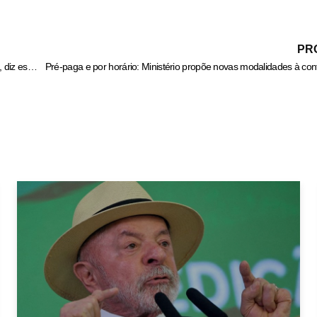
PR
Em 13 anos, 1523 pessoas morreram em desastres naturais no RJ, diz estudo
Pré-paga e por horário: Ministério propõe novas modalidades à con