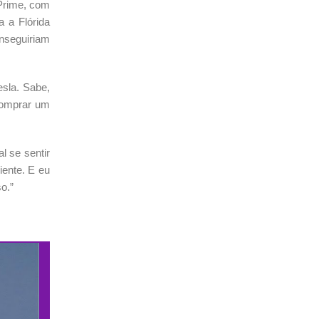
 Prime, com
a a Flórida
onseguiriam
esla. Sabe,
comprar um
 se sentir
iente. E eu
o.”