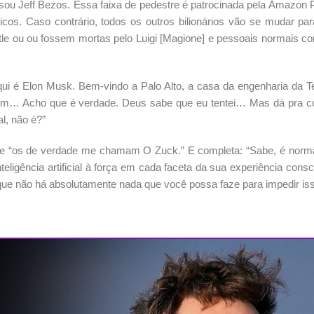
 sou Jeff Bezos. Essa faixa de pedestre é patrocinada pela Amazon
os. Caso contrário, todos os outros bilionários vão se mudar par
tle ou ou fossem mortas pelo Luigi [Magione] e pessoais normais c
ui é Elon Musk. Bem-vindo a Palo Alto, a casa da engenharia da T
 bem… Acho que é verdade. Deus sabe que eu tentei… Mas dá pra 
al, não é?”
ue “os de verdade me chamam O Zuck.” E completa: “Sabe, é normal
ligência artificial à força em cada faceta da sua experiência consc
que não há absolutamente nada que você possa faze para impedir iss